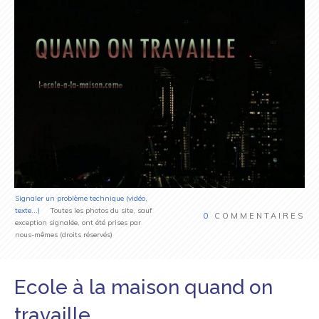
Signaler un problème technique (vidéo,
texte...)
Toutes les photos du site, sauf
0
COMMENTAIRES
exception signalée, ont été prises par
nous-mêmes (droits réservés)
Ecole à la maison quand on
travaille