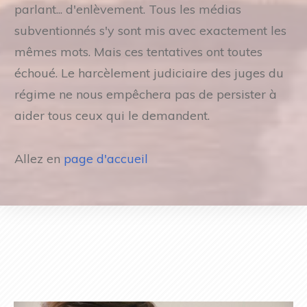
parlant... d'enlèvement. Tous les médias
subventionnés s'y sont mis avec exactement les
mêmes mots. Mais ces tentatives ont toutes
échoué. Le harcèlement judiciaire des juges du
régime ne nous empêchera pas de persister à
aider tous ceux qui le demandent.
Allez en
page d'accueil