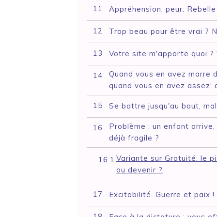
11
Appréhension, peur. Rebelle 
12
Trop beau pour être vrai ? 
13
Votre site m'apporte quoi 
Quand vous en avez marre de
14
quand vous en avez assez; 
15
Se battre jusqu'au bout, mala
Problème : un enfant arrive,
16
déjà fragile ?
Variante sur Gratuité: le p
16.1
ou devenir ?
17
Excitabilité. Guerre et paix !
18
Face à la dictature : vous e