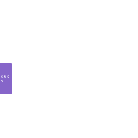
 aux
és