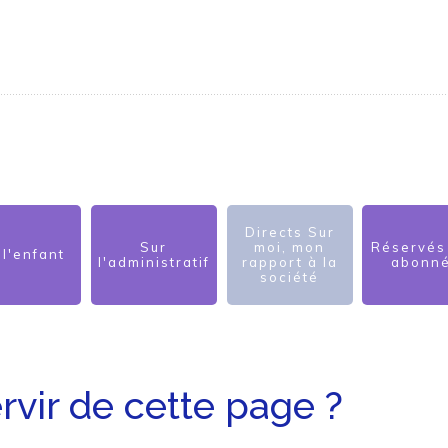
Directs Sur
Sur
moi, mon
Réservés
 l'enfant
l'administratif
rapport à la
abonn
société
vir de cette page ?