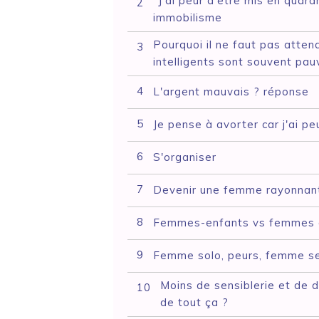
"J'ai peur d'être mis en quaran
2
immobilisme
Pourquoi il ne faut pas atten
3
intelligents sont souvent pau
4
L'argent mauvais ? réponse
5
Je pense à avorter car j'ai pe
6
S'organiser
7
Devenir une femme rayonnante
8
Femmes-enfants vs femmes d
9
Femme solo, peurs, femme s
Moins de sensiblerie et de 
10
de tout ça ?