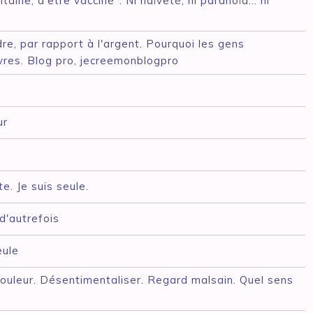
taine, d'être vacciné". Ni naïveté, ni paranoïa... ni
dre, par rapport à l'argent. Pourquoi les gens
vres. Blog pro, jecreemonblogpro
ur
. Je suis seule.
'autrefois
eule
douleur. Désentimentaliser. Regard malsain. Quel sens