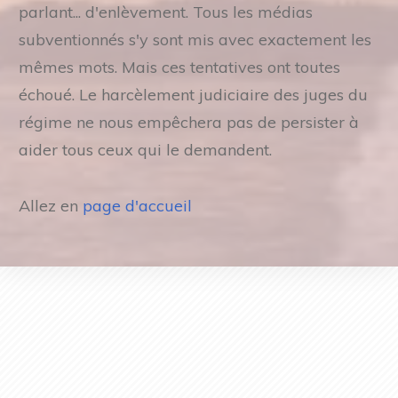
parlant... d'enlèvement. Tous les médias
subventionnés s'y sont mis avec exactement les
mêmes mots. Mais ces tentatives ont toutes
échoué. Le harcèlement judiciaire des juges du
régime ne nous empêchera pas de persister à
aider tous ceux qui le demandent.
Allez en
page d'accueil