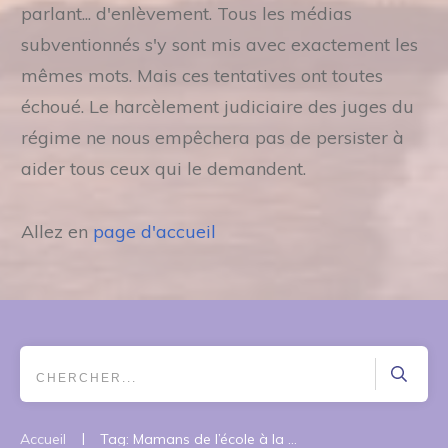
parlant... d'enlèvement. Tous les médias
subventionnés s'y sont mis avec exactement les
mêmes mots. Mais ces tentatives ont toutes
échoué. Le harcèlement judiciaire des juges du
régime ne nous empêchera pas de persister à
aider tous ceux qui le demandent.
Allez en
page d'accueil
|
Accueil
Tag: Mamans de l’école à la maison