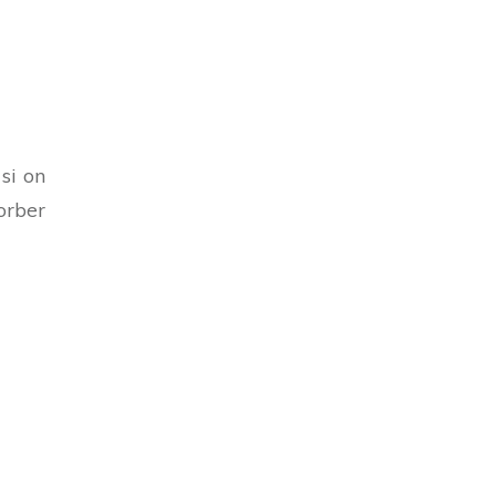
si on
orber