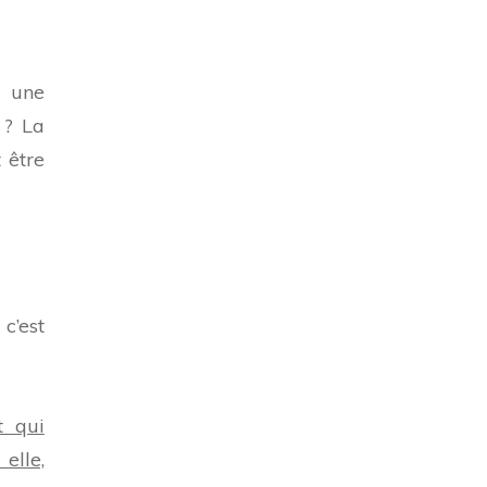
s une
 ? La
 être
c’est
t qui
elle,