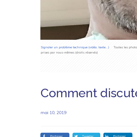
Signaler un problème technique (vidéo, texte...)
Toutes les photos 
prises par nous-mêmes (droits réservés)
Comment discuter
mai 10, 2019
Partager
Tweeter
Partager