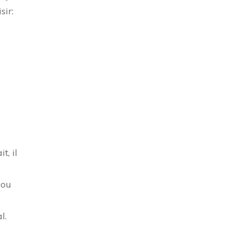
sir:
t, il
 ou
l.