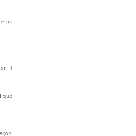
re un
r, il
blique
leçon