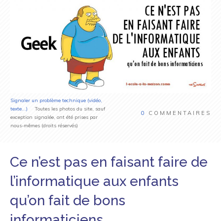
Signaler un problème technique (vidéo,
texte...)
Toutes les photos du site, sauf
0
COMMENTAIRES
exception signalée, ont été prises par
nous-mêmes (droits réservés)
Ce n’est pas en faisant faire de
l’informatique aux enfants
qu’on fait de bons
informaticiens