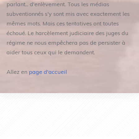
parlant... d'enlèvement. Tous les médias
subventionnés s'y sont mis avec exactement les
mêmes mots. Mais ces tentatives ont toutes
échoué. Le harcèlement judiciaire des juges du
régime ne nous empêchera pas de persister à
aider tous ceux qui le demandent.
Allez en
page d'accueil