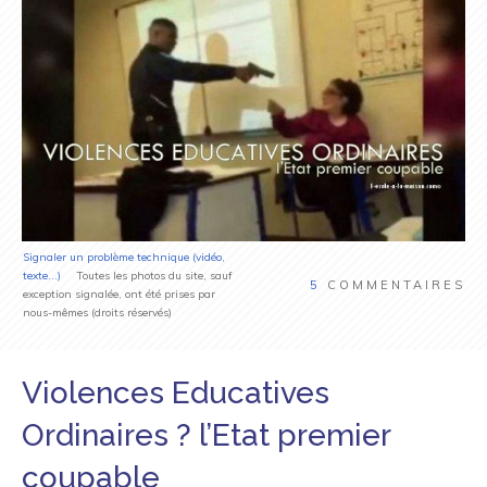
Signaler un problème technique (vidéo,
texte...)
Toutes les photos du site, sauf
5
COMMENTAIRES
exception signalée, ont été prises par
nous-mêmes (droits réservés)
Violences Educatives
Ordinaires ? l’Etat premier
coupable