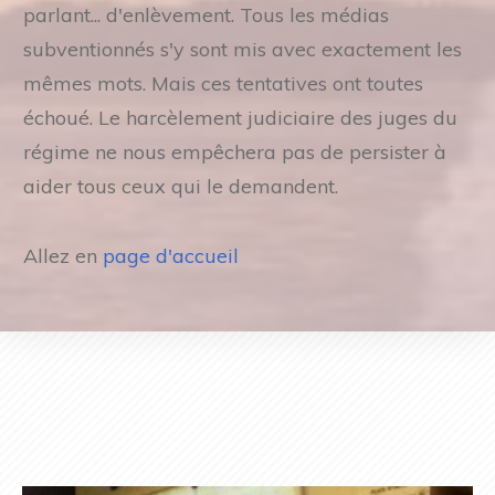
parlant... d'enlèvement. Tous les médias
subventionnés s'y sont mis avec exactement les
mêmes mots. Mais ces tentatives ont toutes
échoué. Le harcèlement judiciaire des juges du
régime ne nous empêchera pas de persister à
aider tous ceux qui le demandent.
Allez en
page d'accueil