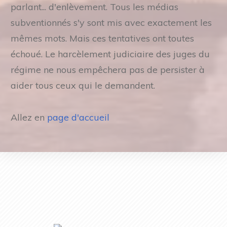
parlant... d'enlèvement. Tous les médias
subventionnés s'y sont mis avec exactement les
mêmes mots. Mais ces tentatives ont toutes
échoué. Le harcèlement judiciaire des juges du
régime ne nous empêchera pas de persister à
aider tous ceux qui le demandent.
Allez en
page d'accueil