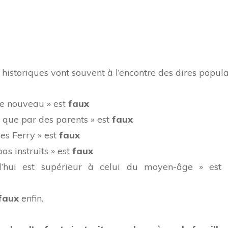
s historiques vont souvent à l’encontre des dires popula
ne nouveau » est
faux
ole que par des parents » est
faux
ules Ferry » est
faux
as instruits » est
faux
rd’hui est supérieur à celui du moyen-âge » est
faux
enfin.