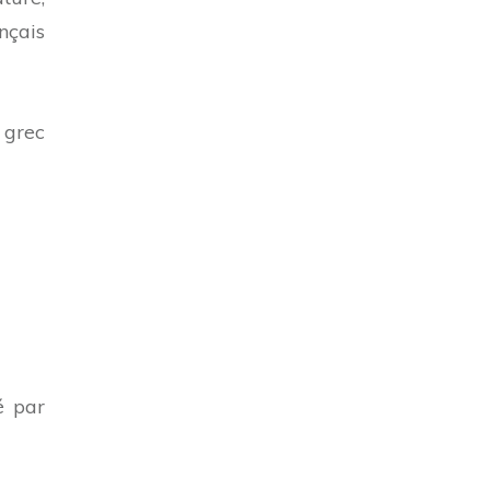
nçais
 grec
é par