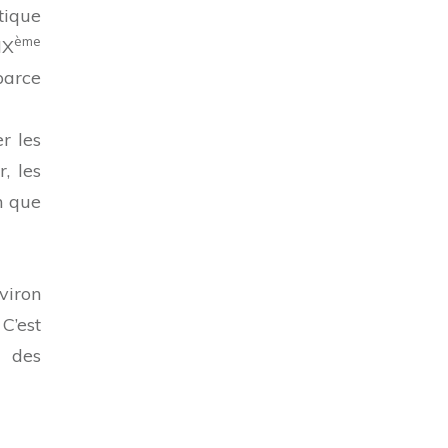
tique
ème
IX
parce
r les
, les
n que
viron
C’est
t des