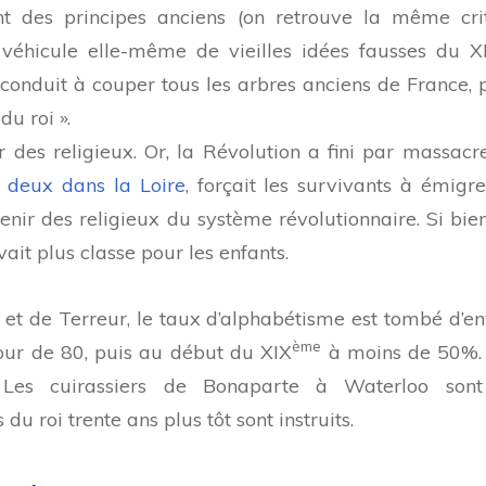
nt des principes anciens (on retrouve la même cri
 véhicule elle-même de vieilles idées fausses du X
a conduit à couper tous les arbres anciens de France, 
du roi ».
r des religieux. Or, la Révolution a fini par massacre
 deux dans la Loire
, forçait les survivants à émigrer
venir des religieux du système révolutionnaire. Si bie
avait plus classe pour les enfants.
n et de Terreur, le taux d’alphabétisme est tombé d’en
ème
our de 80, puis au début du XIX
à moins de 50%. 
 Les cuirassiers de Bonaparte à Waterloo son
u roi trente ans plus tôt sont instruits.