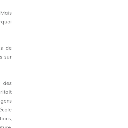
 Mais
rquoi
as de
s sur
s des
itait
 gens
’école
ions,
ture,