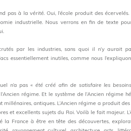
d pas à la vérité. Oui, l’école produit des écervelés.
omie industrielle. Nous verrons en fin de texte pou
i.
rutés par les industries, sans quoi il n’y aurait p
acs essentiellement inutiles, comme nous l’expliquon
tuel n’a pas «
été créé afin de satisfaire les besoin
t l’Ancien régime. Et le système de l’Ancien régime hér
millénaires, antiques. L’Ancien régime a produit des
res et excellents sujets du Roi. Voilà le fait majeur. L
 la France à être en tête des découvertes, explorat
ité, rayonnement culturel, architecture, arts, littéra