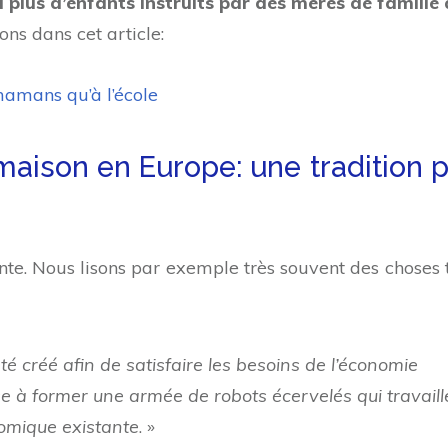
 a plus d’enfants instruits par des mères de famille
ons dans cet article:
 mamans qu’à l’école
a maison en Europe: une tradition 
écente. Nous lisons par exemple très souvent des choses 
é créé afin de satisfaire les besoins de l’économie
vise à former une armée de robots écervelés qui travaill
nomique existante
. »