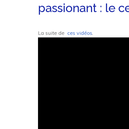
passionant : le c
La suite de
ces vidéos
.