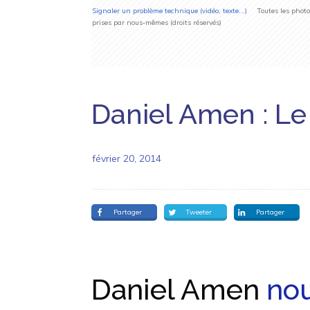
Signaler un problème technique (vidéo, texte...)
Toutes les photos 
prises par nous-mêmes (droits réservés)
Daniel Amen : Le 
février 20, 2014
Partager
Tweeter
Partager
Daniel Amen
nou