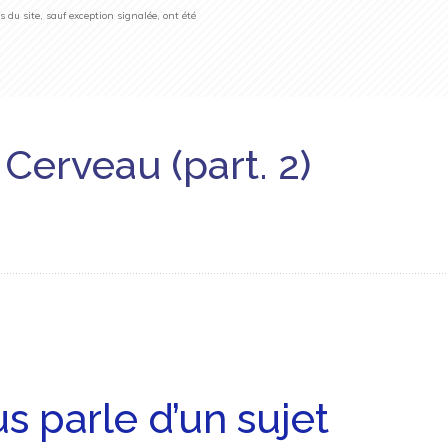
du site, sauf exception signalée, ont été
Cerveau (part. 2)
s parle d’un sujet