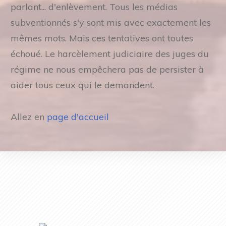
parlant... d'enlèvement. Tous les médias
subventionnés s'y sont mis avec exactement les
mêmes mots. Mais ces tentatives ont toutes
échoué. Le harcèlement judiciaire des juges du
régime ne nous empêchera pas de persister à
aider tous ceux qui le demandent.
Allez en
page d'accueil