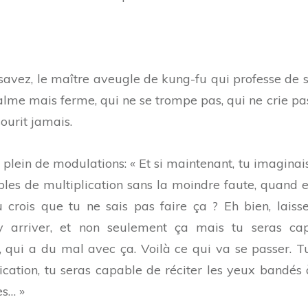
 savez, le maître aveugle de kung-fu qui professe de 
alme mais ferme, qui ne se trompe pas, qui ne crie pas
ourit jamais.
, plein de modulations: « Et si maintenant, tu imaginai
bles de multiplication sans la moindre faute, quand e
Tu crois que tu ne sais pas faire ça ? Eh bien, laiss
s y arriver, et non seulement ça mais tu seras ca
, qui a du mal avec ça. Voilà ce qui va se passer. T
ication, tu seras capable de réciter les yeux bandés 
es… »