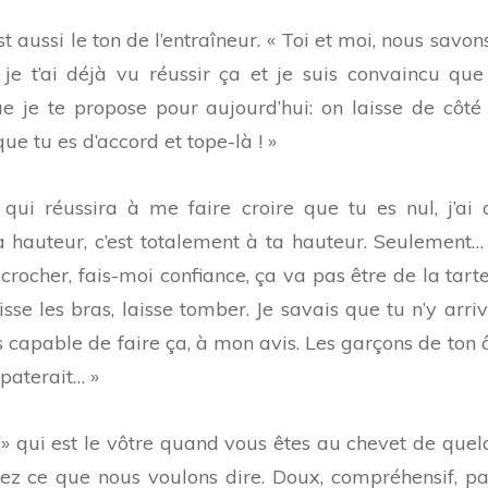
 est aussi le ton de l’entraîneur. « Toi et moi, nous savo
ar je t’ai déjà vu réussir ça et je suis convaincu que
que je te propose pour aujourd’hui: on laisse de côté
ue tu es d’accord et tope-là ! »
i qui réussira à me faire croire que tu es nul, j’ai 
ta hauteur, c’est totalement à ta hauteur. Seulement… 
ccrocher, fais-moi confiance, ça va pas être de la tart
isse les bras, laisse tomber. Je savais que tu n’y arri
as capable de faire ça, à mon avis. Les garçons de ton 
épaterait… »
ble » qui est le vôtre quand vous êtes au chevet de que
 ce que nous voulons dire. Doux, compréhensif, pat