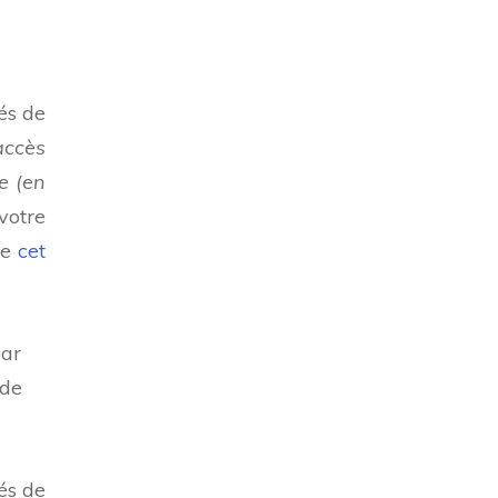
és de
accès
e (en
votre
re
cet
par
 de
és de