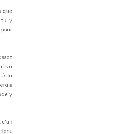
ns que
 tu y
 pour
assez
il va
e à la
verais
âge y
lqu’un
ient,