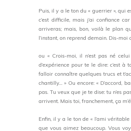
Puis, il y a le ton du « guerrier », qui
c’est difficile, mais j’ai confiance c
arriveras; mais, bon, voilà le plan 
l’instant, on reprend demain. Dis-moi q
ou « Crois-moi, il n’est pas né celu
d’expérience pour te le dire: c’est à 
falloir connaître quelques trucs et t’a
chantilly… » Ou encore: « D’accord, ba
pas. Tu veux que je te dise: tu n’es p
arrivent. Mais toi, franchement, ça m’
Enfin, il y a le ton de « l’ami vérita
que vous aimez beaucoup. Vous voyez