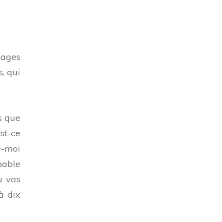
sages
, qui
s que
st-ce
e-moi
pable
u vas
à dix