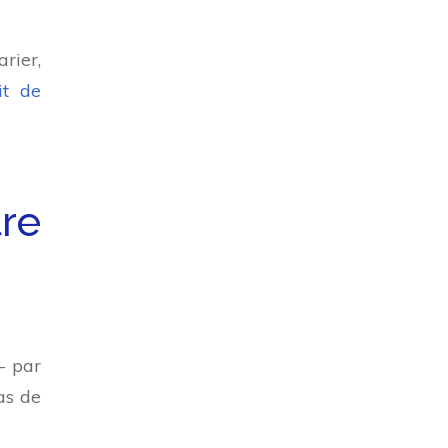
rier,
it de
tre
– par
as de