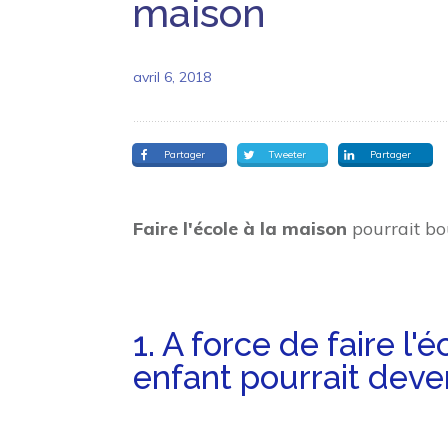
maison
avril 6, 2018
Partager
Tweeter
Partager
Faire l'école à la maison
pourrait bo
1. A force de f
ai
r
e
l'é
enfant
pourrait deveni