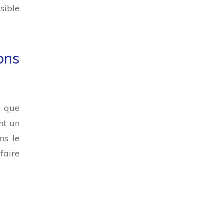
sible
ons
u que
ant un
ns le
faire