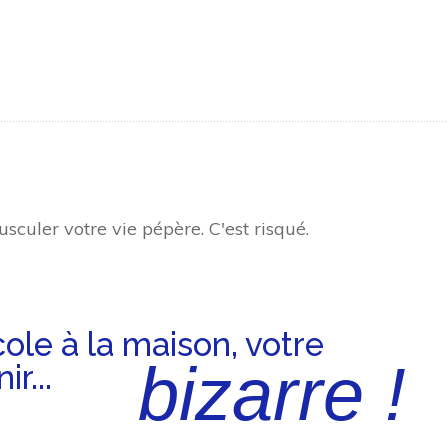
usculer votre vie pépère. C'est risqué.
cole à
la
maison, votre
biz
arre
!
r...