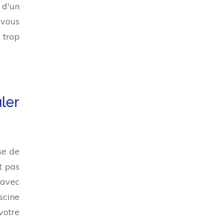
 d'un
 vous
 trop
ler
se de
t pas
 avec
scine
votre