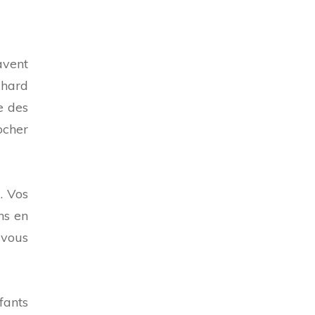
avent
chard
e des
ocher
. Vos
ns en
 vous
fants