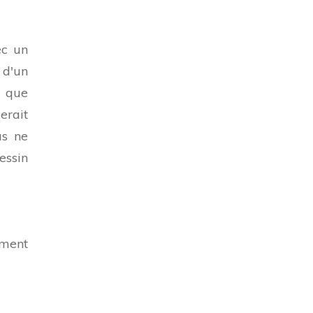
ec un
 d'un
x que
erait
us ne
essin
ement