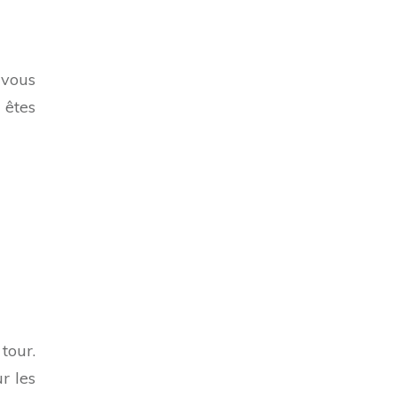
 vous
 êtes
tour.
r les