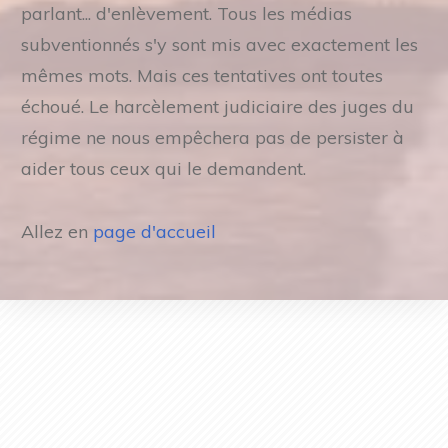
parlant... d'enlèvement. Tous les médias
subventionnés s'y sont mis avec exactement les
mêmes mots. Mais ces tentatives ont toutes
échoué. Le harcèlement judiciaire des juges du
régime ne nous empêchera pas de persister à
aider tous ceux qui le demandent.
Allez en
page d'accueil