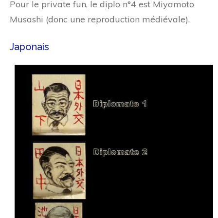
Pour le private fun, le diplo n°4 est Miyamoto
Musashi (donc une reproduction médiévale).
Japonais