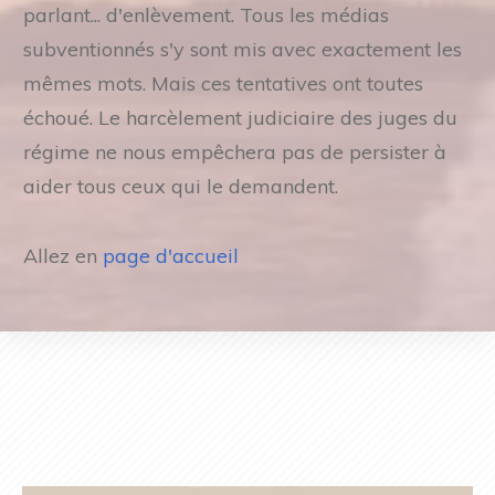
parlant... d'enlèvement. Tous les médias
subventionnés s'y sont mis avec exactement les
mêmes mots. Mais ces tentatives ont toutes
échoué. Le harcèlement judiciaire des juges du
régime ne nous empêchera pas de persister à
aider tous ceux qui le demandent.
Allez en
page d'accueil