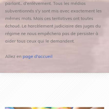
parlant... d'enlèvement. Tous les médias
subventionnés s'y sont mis avec exactement les
mêmes mots. Mais ces tentatives ont toutes
échoué. Le harcèlement judiciaire des juges du
régime ne nous empêchera pas de persister à
aider tous ceux qui le demandent.
Allez en
page d'accueil