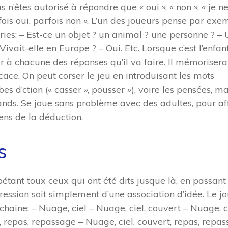
 n’êtes autorisé à répondre que « oui », « non », « je ne
fois oui, parfois non ». L’un des joueurs pense par exe
ories: – Est-ce un objet ? un animal ? une personne ? –
Vivait-elle en Europe ? – Oui. Etc. Lorsque c’est l’enfan
hir à chacune des réponses qu’il va faire. Il mémorisera
cace. On peut corser le jeu en introduisant les mots
rbes d’ction (« casser », pousser »), voire les pensées, ma
nds. Se joue sans problème avec des adultes, pour af
ens de la déduction.
s
tant toux ceux qui ont été dits jusque là, en passant
xpression soit simplement d’une association d’idée. Le j
ine: – Nuage, ciel – Nuage, ciel, couvert – Nuage, ci
, repas, repassage – Nuage, ciel, couvert, repas, repas