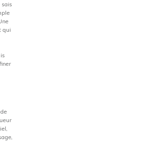
 sais
mple
 Une
t qui
is
finer
 de
oueur
el,
sage,