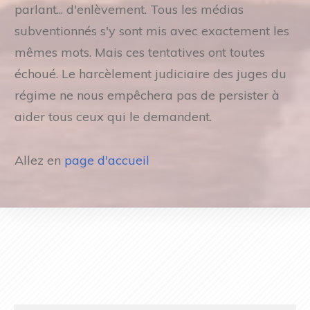
parlant... d'enlèvement. Tous les médias
subventionnés s'y sont mis avec exactement les
mêmes mots. Mais ces tentatives ont toutes
échoué. Le harcèlement judiciaire des juges du
régime ne nous empêchera pas de persister à
aider tous ceux qui le demandent.
Allez en
page d'accueil