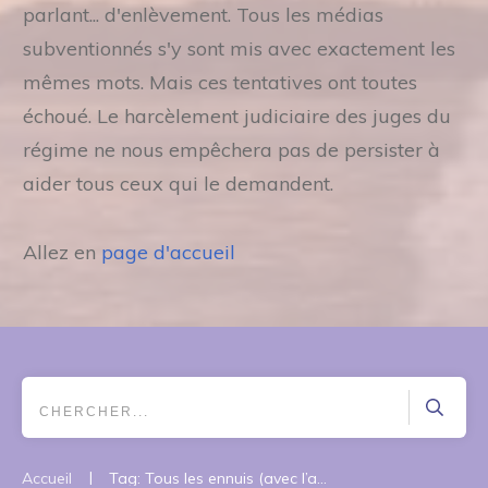
parlant... d'enlèvement. Tous les médias
subventionnés s'y sont mis avec exactement les
mêmes mots. Mais ces tentatives ont toutes
échoué. Le harcèlement judiciaire des juges du
régime ne nous empêchera pas de persister à
aider tous ceux qui le demandent.
Allez en
page d'accueil
|
Accueil
Tag: Tous les ennuis (avec l’administration) viennent d’un « oui »