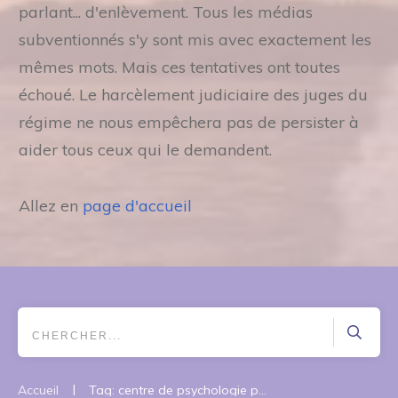
parlant... d'enlèvement. Tous les médias
subventionnés s'y sont mis avec exactement les
mêmes mots. Mais ces tentatives ont toutes
échoué. Le harcèlement judiciaire des juges du
régime ne nous empêchera pas de persister à
aider tous ceux qui le demandent.
Allez en
page d'accueil
|
Accueil
Tag: centre de psychologie paris